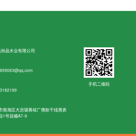
选尚品木业有限公司
：
7959063@qq.com
：
手机二维码
3182199
：
市南海区大沥镇黄岐广佛新干线漖表
段1号自编A7-9